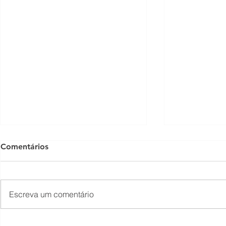
Comentários
Escreva um comentário
O Som não para na SFNSC!
Concerto 