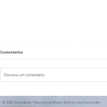
Comentários
Escreva um comentário
O Som não para na SFNSC!
Concerto 
🎵🎶
ao Dia dos 
© 2026 Sociedade Filarmônica Nossa Senhora da Conceição.
Criado por Tássio Trindade