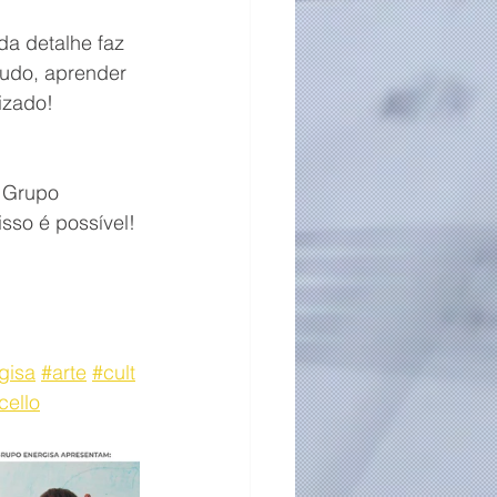
a detalhe faz 
tudo, aprender 
izado!
 Grupo 
isso é possível!
gisa
#arte
#cult
cello