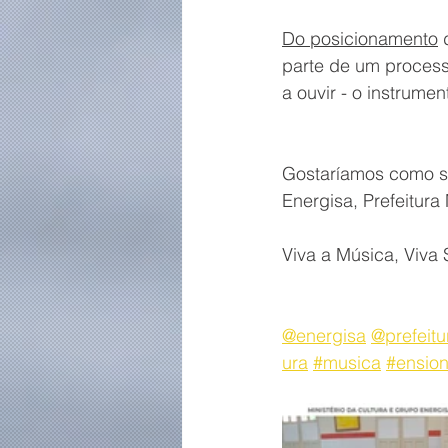
Do posicionamento
 
parte de um process
a ouvir - o instrum
Gostaríamos como se
Energisa, Prefeitura
Viva a Música, Viva
@energisa
@prefeitu
ura
#musica
#ensio