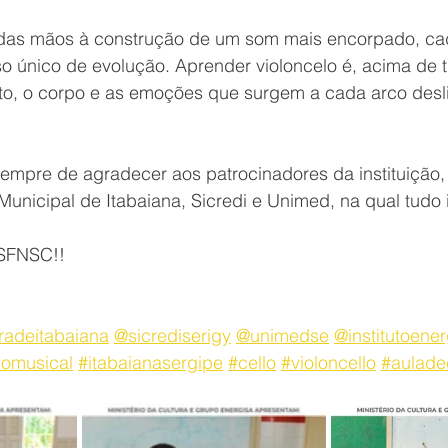
das mãos à construção de um som mais encorpado, cad
o único de evolução. Aprender violoncelo é, acima de 
ento, o corpo e as emoções que surgem a cada arco desl
mpre de agradecer aos patrocinadores da instituição,
 Municipal de Itabaiana, Sicredi e Unimed, na qual tudo 
 SFNSC!!
radeitabaiana
@sicrediserigy
@unimedse
@institutoener
nomusical
#itabaianasergipe
#cello
#violoncello
#aulade