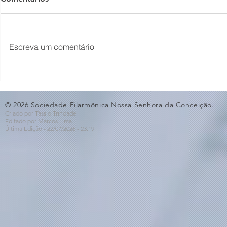
Escreva um comentário
O Som não para na SFNSC!
Concerto 
🎵🎶
ao Dia dos 
© 2026 Sociedade Filarmônica Nossa Senhora da Conceição.
Criado por Tássio Trindade
Editado por Marcos Lima
Última Edição - 22/07
/2026
- 23:19