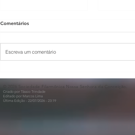
Comentários
Escreva um comentário
O Som não para na SFNSC!
Concerto 
🎵🎶
ao Dia dos 
© 2026 Sociedade Filarmônica Nossa Senhora da Conceição.
Criado por Tássio Trindade
Editado por Marcos Lima
Última Edição - 22/07
/2026
- 23:19