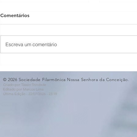
Comentários
Escreva um comentário
O Som não para na SFNSC!
Concerto 
🎵🎶
ao Dia dos 
© 2026 Sociedade Filarmônica Nossa Senhora da Conceição.
Criado por Tássio Trindade
Editado por Marcos Lima
Última Edição - 22/07
/2026
- 23:19