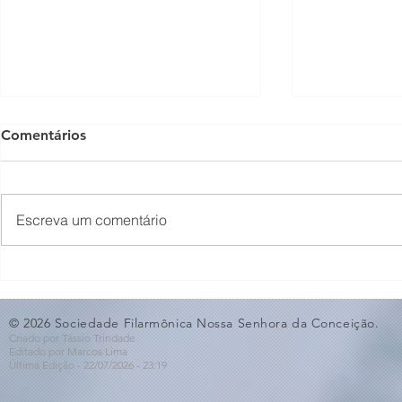
Comentários
Escreva um comentário
O Som não para na SFNSC!
Concerto 
🎵🎶
ao Dia dos 
© 2026 Sociedade Filarmônica Nossa Senhora da Conceição.
Criado por Tássio Trindade
Editado por Marcos Lima
Última Edição - 22/07
/2026
- 23:19