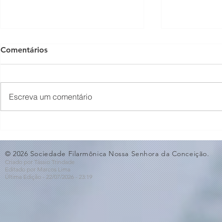
Comentários
Escreva um comentário
O Som não para na SFNSC!
Concerto 
🎵🎶
ao Dia dos 
© 2026 Sociedade Filarmônica Nossa Senhora da Conceição.
Criado por Tássio Trindade
Editado por Marcos Lima
Última Edição - 22/07
/2026
- 23:19