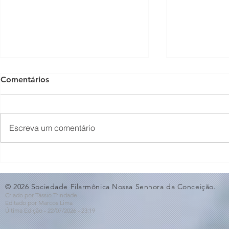
Comentários
Escreva um comentário
Concerto em Homenagem
Bastidores 
ao Dia dos Pais🩵
Violino🎻
© 2026 Sociedade Filarmônica Nossa Senhora da Conceição.
Criado por Tássio Trindade
Editado por Marcos Lima
Última Edição - 22/07
/2026
- 23:19