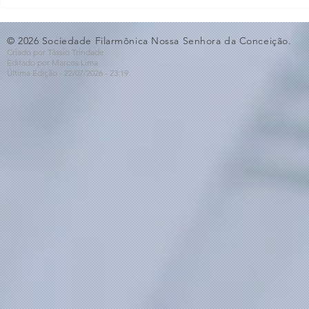
O Som não para na SFNSC!
Concerto 
🎵🎶
ao Dia dos 
© 2026 Sociedade Filarmônica Nossa Senhora da Conceição.
Criado por Tássio Trindade
Editado por Marcos Lima
Última Edição - 22/07
/2026
- 23:19