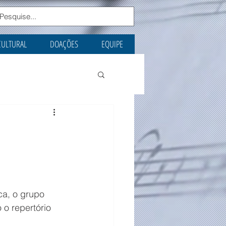
CULTURAL
DOAÇÕES
EQUIPE
ca, o grupo 
o repertório 