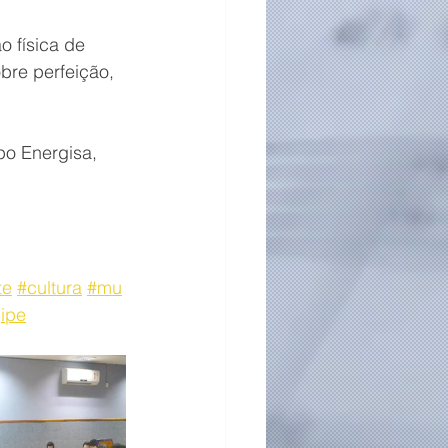
 física de 
bre perfeição, 
o Energisa, 
te
#cultura
#mu
gipe