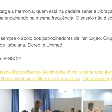
erga a harmonia; quem está na cadeira sente a vibração
 se encaixando na mesma frequência. O ensaio não é so
mpre o apoio dos patrocinadores da instituição, Grup
 de Itabaiana, Sicredi e Unimed!
 a SFNSC!!!
baiana
@sicrediserigy
@unimedse
@institutoenergisa
#ar
#bandasinfonica
#filarmonica
#maestro
#itabaianaser