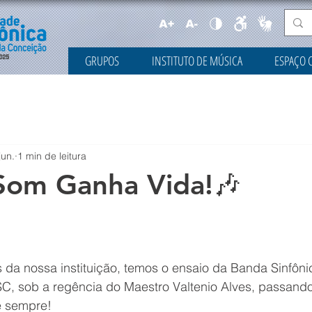
GRUPOS
INSTITUTO DE MÚSICA
ESPAÇO 
jun.
1 min de leitura
Som Ganha Vida!🎶
 da nossa instituição, temos o ensaio da Banda Sinfôni
C, sob a regência do Maestro Valtenio Alves, passando 
e sempre!