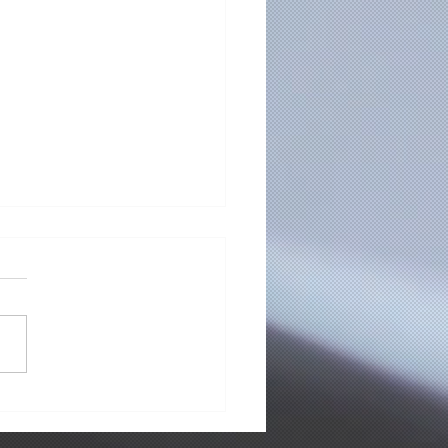
idores da Aula de
ino🎻