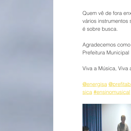
Quem vê de fora enx
vários instrumentos
é sobre busca.
Agradecemos como se
Prefeitura Municipal
Viva a Música, Viva
@energisa
@prefita
sica
#ensinomusical