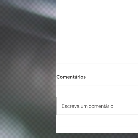
Comentários
Escreva um comentário
O Som não para na SFNSC!
🎵🎶