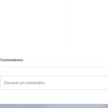
Comentários
Escreva um comentário
Concerto em Homenagem
Bastidores 
ao Dia dos Pais🩵
Violino🎻