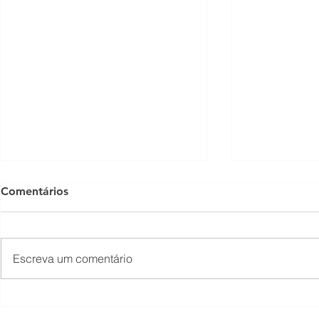
Comentários
Escreva um comentário
O Som não para na SFNSC!
Concerto 
🎵🎶
ao Dia dos 