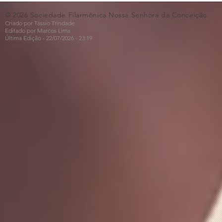
© 2026 Sociedade Filarmônica Nossa Senhora da Conceição.
Criado por Tássio Trindade
Editado por Marcos Lima
Última Edição - 22/07
/2026
- 23:19