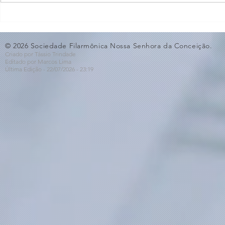
Concerto em Homenagem
Bastidores 
ao Dia dos Pais🩵
Violino🎻
© 2026 Sociedade Filarmônica Nossa Senhora da Conceição.
Criado por Tássio Trindade
Editado por Marcos Lima
Última Edição - 22/07
/2026
- 23:19