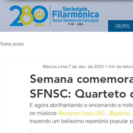
GRUPOS
Todos posts
Marcos Lima
7 de dez. de 2022
1 min de leitur
Semana comemorat
SFNSC: Quarteto d
E agora abrilhantando e encerrando a noit
os músicos 
@wagner.bispo.395
 , 
@gabriel
trazendo um belíssimo repertório popular p
.