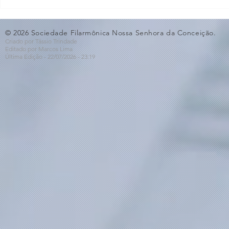
O Som não para na SFNSC!
Concerto 
🎵🎶
ao Dia dos 
© 2026 Sociedade Filarmônica Nossa Senhora da Conceição.
Criado por Tássio Trindade
Editado por Marcos Lima
Última Edição - 22/07
/2026
- 23:19