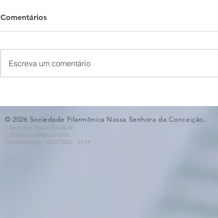
Comentários
Escreva um comentário
O Som não para na SFNSC!
Concerto 
🎵🎶
ao Dia dos 
© 2026 Sociedade Filarmônica Nossa Senhora da Conceição.
Criado por Tássio Trindade
Editado por Marcos Lima
Última Edição - 22/07
/2026
- 23:19