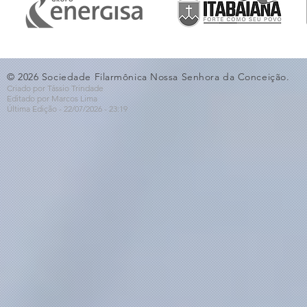
© 2026 Sociedade Filarmônica Nossa Senhora da Conceição.
Criado por Tássio Trindade
Editado por Marcos Lima
Última Edição - 22/07
/2026
- 23:19