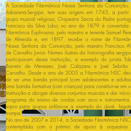
A Sociedade Filarmônica Nossa Senhora da Conceição,
Itabaiana-Sergipe, tem suas origens em 1745, a partir
grupo musical religioso, Orquestra Sacra do Padre portug
Francisco da Silva Lobo; no ano de 1879 é convertida
Filarmônica Euphrosina, pelo maestro e tenente Samuel Pere
de Almeida e, em 1897, recebe o nome de Filarmôn
Nossa Senhora da Conceição, pelo maestro Francisco Al
de Carvalho Junior. Nomes ilustres da historiografia sergip
participaram dessa instituição, a exemplo do jurista Tob
Barreto de Menezes, José Calazans e José Sebrão
Carvalho. Desde o ano de 2005 a Filarmônica NSC dei
de ser uma banda principal (com adolescentes e adultos
uma banda formativa (com crianças) para constituir-se em 
instituição a abrigar diversos conjuntos musicais e dar iníci
programa do ensino de cordas com arco e instrumentos
sopro para grupos sinfônicos a exemplo do oboé, fagot
trompa.
No ano de 2007 e 2014, a Sociedade Filarmônica NSC 
contemplada com o prêmio de apoio à orquestras