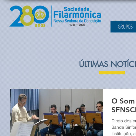
GRUPOS
ÚLTIMAS NOTÍC
O Som 
SFNSC!
Direto dos e
Banda Sinfôn
instituição,